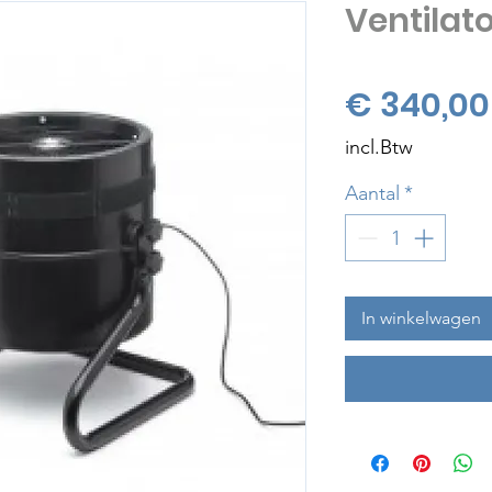
Ventilato
€ 340,00
incl.Btw
Aantal
*
In winkelwagen