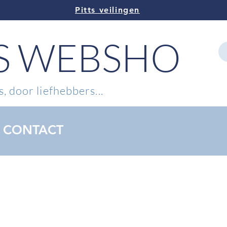
Pitts veilingen
TS WEBSHOP
, door liefhebbers...
CONTACT