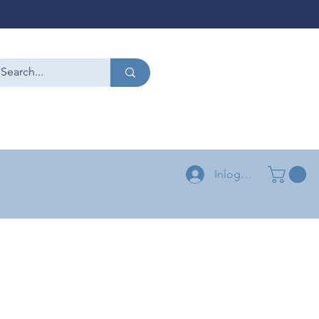
CONTACT
+32 479 54 96 58
+32 496 04 73 03
Inloggen