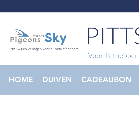
PIT
Voor liefhebbers
HOME
DUIVEN
CADEAUBON