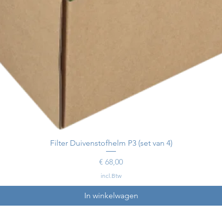
Filter Duivenstofhelm P3 (set van 4)
Prijs
€ 68,00
incl.Btw
In winkelwagen