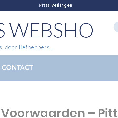
Pitts veilingen
TS WEBSHOP
, door liefhebbers...
CONTACT
Voorwaarden – Pitt