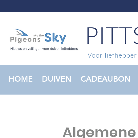
PIT
Voor liefhebbers
HOME
DUIVEN
CADEAUBON
Algemene 