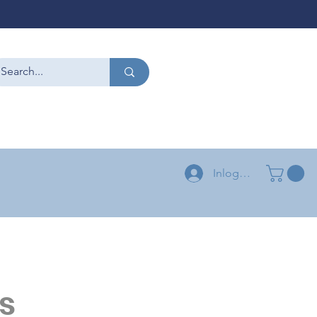
CONTACT
+32 479 54 96 58
+32 496 04 73 03
Inloggen
s