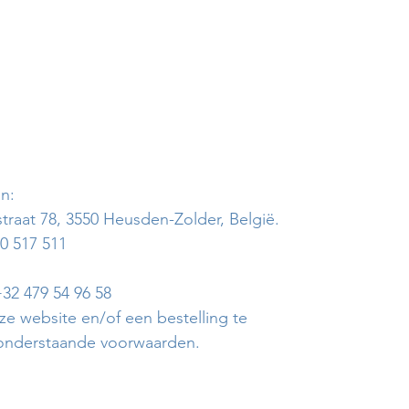
n:
traat 78, 3550 Heusden-Zolder, België.
 517 511
+32 479 54 96 58
e website en/of een bestelling te
 onderstaande voorwaarden.