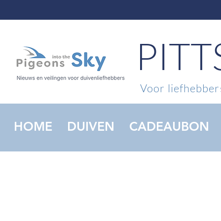
PIT
Voor liefhebbers
HOME
DUIVEN
CADEAUBON