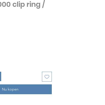
00 clip ring /
ijs
Nu kopen