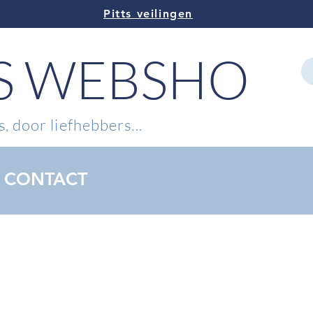
Pitts veilingen
TS WEBSHOP
, door liefhebbers...
CONTACT