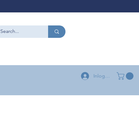
CONTACT
+32 479 54 96 58
+32 496 04 73 03
Inloggen