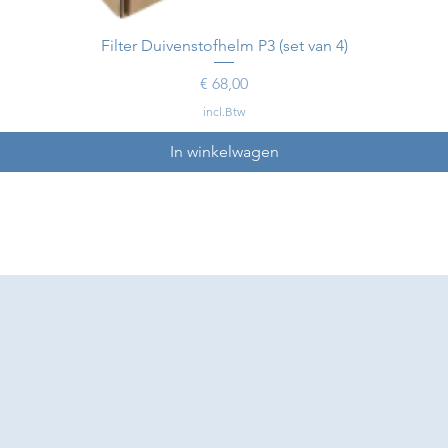
Filter Duivenstofhelm P3 (set van 4)
Prijs
€ 68,00
incl.Btw
In winkelwagen