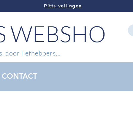
Pitts veilingen
TS WEBSHOP
, door liefhebbers...
CONTACT