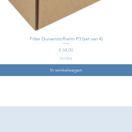
Filter Duivenstofhelm P3 (set van 4)
Prijs
€ 68,00
incl.Btw
In winkelwagen