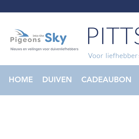
PIT
Voor liefhebbers
HOME
DUIVEN
CADEAUBON