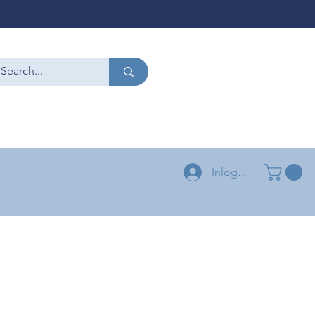
CONTACT
+32 479 54 96 58
+32 496 04 73 03
Inloggen