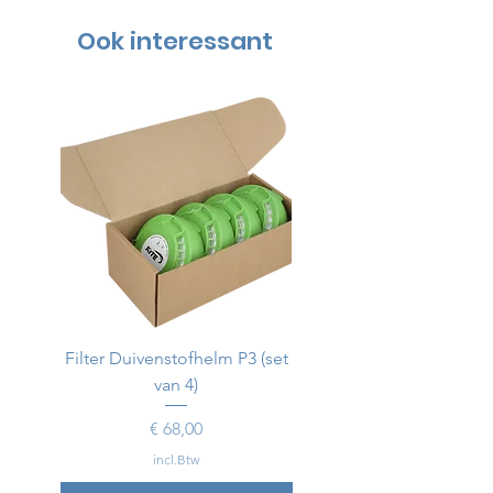
Ook interessant
Filter Duivenstofhelm P3 (set
Duivenstofhelm
van 4)
Prijs
€ 68,00
incl.Btw