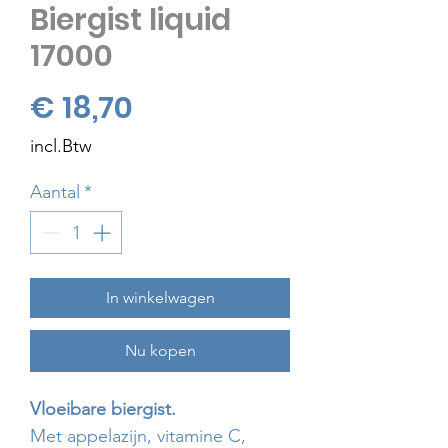
Biergist liquid
17000
Prijs
€ 18,70
incl.Btw
Aantal
*
In winkelwagen
Nu kopen
Vloeibare biergist.
Met appelazijn, vitamine C,