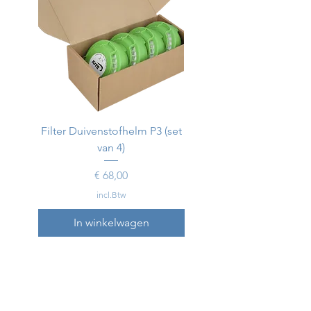
Filter Duivenstofhelm P3 (set
Duivenstofhelm
van 4)
Prijs
€ 68,00
incl.Btw
In winkelwagen
In winkelwagen