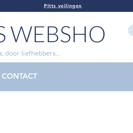
Pitts veilingen
TS WEBSHOP
, door liefhebbers...
CONTACT