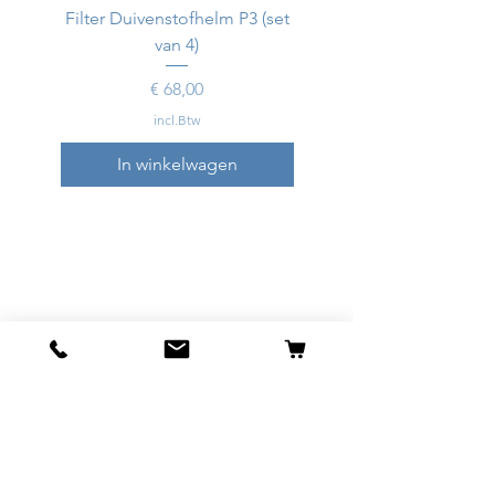
Filter Duivenstofhelm P3 (set
Duivenstofhelm
van 4)
Prijs
€ 68,00
incl.Btw
In winkelwagen
In winkelwagen