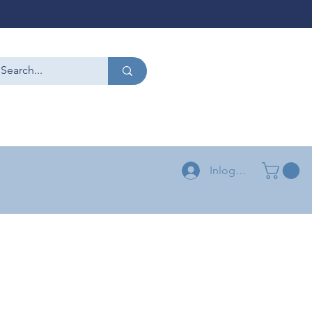
CONTACT
+32 479 54 96 58
+32 496 04 73 03
Inloggen