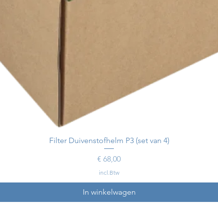
Filter Duivenstofhelm P3 (set van 4)
Prijs
€ 68,00
incl.Btw
In winkelwagen