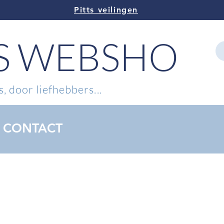
Pitts veilingen
TS WEBSHOP
, door liefhebbers...
CONTACT