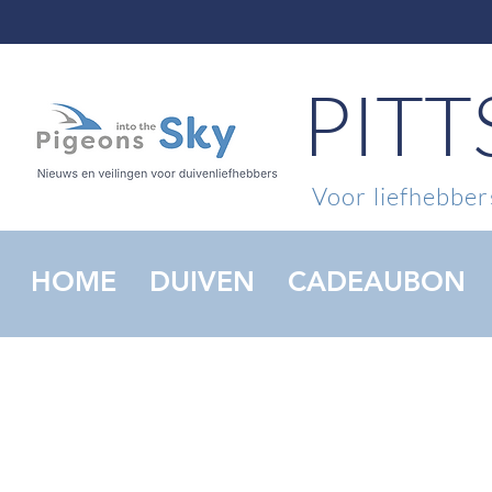
PIT
Voor liefhebbers
HOME
DUIVEN
CADEAUBON