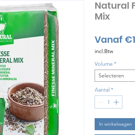
Natural 
Mix
Vanaf
€1
incl.Btw
Volume
*
Selecteren
Aantal
*
In winkelwagen