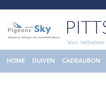
PIT
Voor liefhebbers
HOME
DUIVEN
CADEAUBON