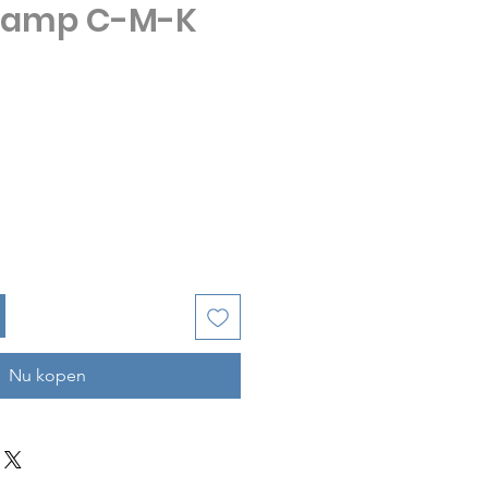
ckamp C-M-K
rijs
Nu kopen