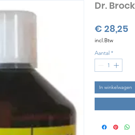
Dr. Bro
P
€ 28,25
incl.Btw
Aantal
*
In winkelwagen