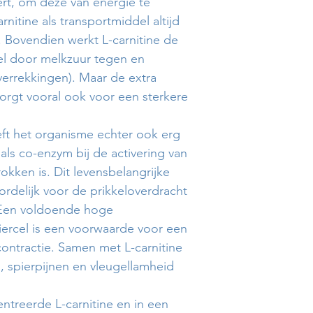
ert, om deze van energie te
nitine als transportmiddel altijd
. Bovendien werkt L-carnitine de
sel door melkzuur tegen en
(verrekkingen). Maar de extra
zorgt vooral ook voor een sterkere
ft het organisme echter ook erg
ls co-enzym bij de activering van
kken is. Dit levensbelangrijke
ordelijk voor de prikkeloverdracht
 Een voldoende hoge
ercel is een voorwaarde voor een
ontractie. Samen met L-carnitine
 spierpijnen en vleugellamheid
treerde L-carnitine en in een