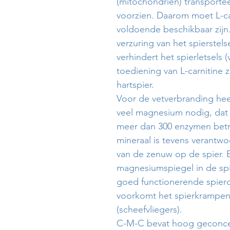
(mitochondriën) transporte
voorzien. Daarom moet L-car
voldoende beschikbaar zijn
verzuring van het spierstel
verhindert het spierletsels 
toediening van L-carnitine 
hartspier.
Voor de vetverbranding hee
veel magnesium nodig, dat a
meer dan 300 enzymen betro
mineraal is tevens verantwo
van de zenuw op de spier.
magnesiumspiegel in de spi
goed functionerende spierc
voorkomt het spierkrampen,
(scheefvliegers).
C-M-C bevat hoog geconcen