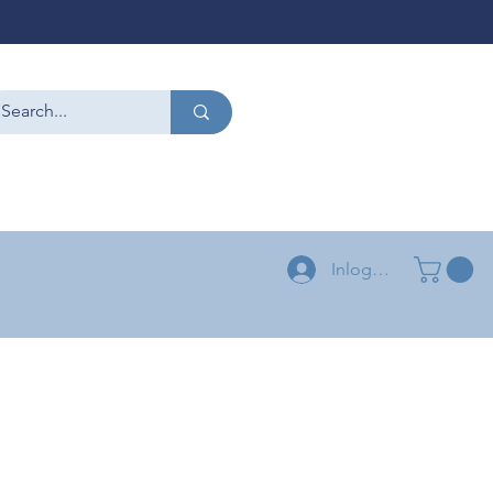
CONTACT
+32 479 54 96 58
+32 496 04 73 03
Inloggen