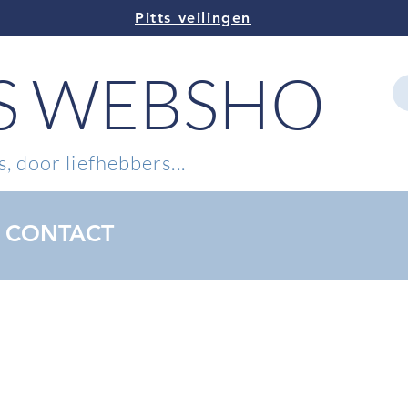
Pitts veilingen
TS WEBSHOP
, door liefhebbers...
CONTACT