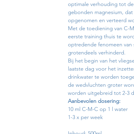
optimale verhouding tot de 
gebonden magnesium, dat 
opgenomen en verteerd wo
Met de toediening van C-M-C
eerste training thuis te wo
optredende fenomeen van s
grotendeels verhinderd.
Bij het begin van het vlieg
laatste dag voor het inzet
drinkwater te worden toeg
de wedvluchten groter wor
worden uitgebreid tot 2-3 
Aanbevolen dosering:
10 ml C-M-C op 1 l water
1-3 x per week
Inhoud: 500ml