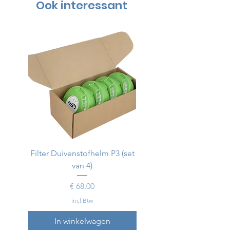
Ook interessant
Filter Duivenstofhelm P3 (set
Duivenstofhelm
van 4)
Prijs
€ 68,00
incl.Btw
In winkelwagen
In winkelwagen