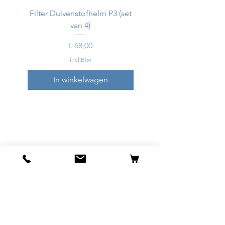
Filter Duivenstofhelm P3 (set
Duivenstofhelm
van 4)
Prijs
€ 68,00
incl.Btw
In winkelwagen
In winkelwagen