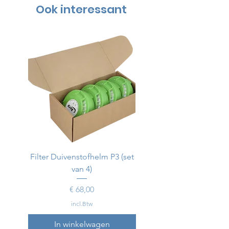
Ook interessant
Filter Duivenstofhelm P3 (set
Duivenstofhelm
van 4)
Prijs
€ 68,00
incl.Btw
In winkelwagen
In winkelwagen