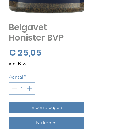
Belgavet
Honister BVP
Prijs
€ 25,05
incl.Btw
Aantal
*
In winkelwagen
Nu kopen