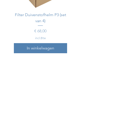
Filter Duivenstofhelm P3 (set
Duivenstofhelm
van 4)
Prijs
€ 68,00
incl.Btw
In winkelwagen
In winkelwagen