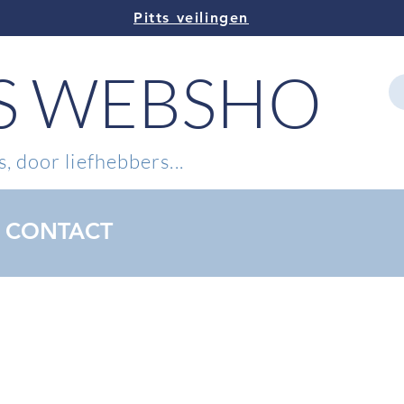
Pitts veilingen
TS WEBSHOP
, door liefhebbers...
CONTACT