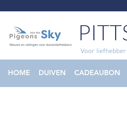
PIT
Voor liefhebbers
HOME
DUIVEN
CADEAUBON