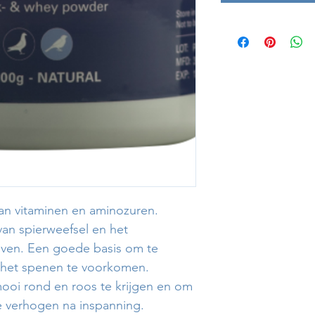
an vitaminen en aminozuren.
van spierweefsel en het
iven. Een goede basis om te
a het spenen te voorkomen.
ooi rond en roos te krijgen en om
e verhogen na inspanning.