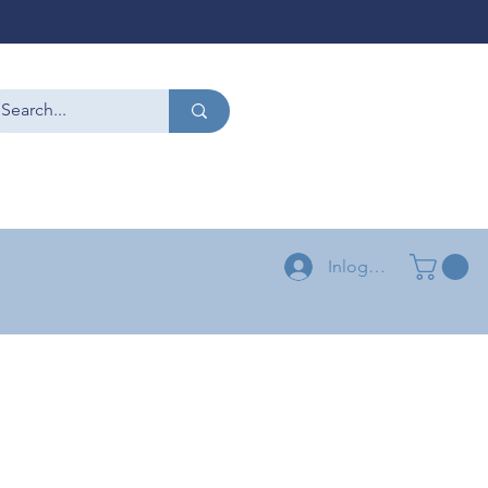
CONTACT
+32 479 54 96 58
+32 496 04 73 03
Inloggen