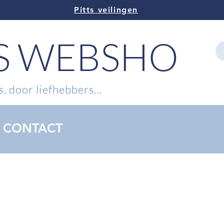
Pitts veilingen
TS WEBSHOP
, door liefhebbers...
CONTACT