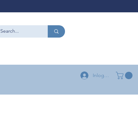
CONTACT
+32 479 54 96 58
+32 496 04 73 03
Inloggen