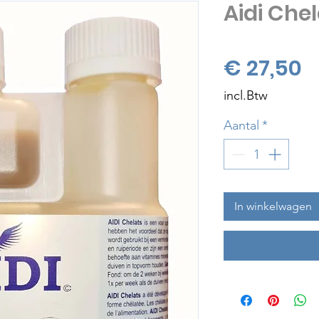
Aidi Che
Pr
€ 27,50
incl.Btw
Aantal
*
In winkelwagen