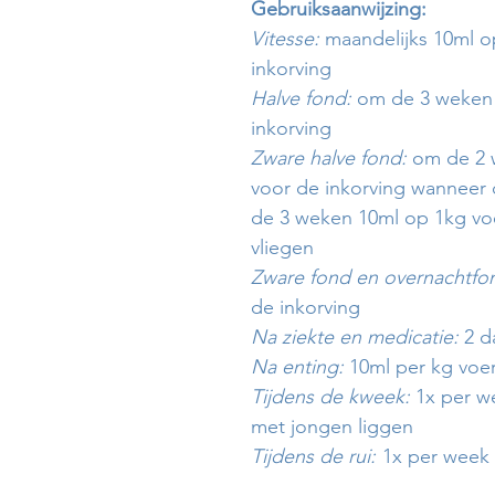
Gebruiksaanwijzing:
Vitesse:
maandelijks 10ml o
inkorving
Halve fond:
om de 3 weken 
inkorving
Zware halve fond:
om de 2 
voor de inkorving wanneer 
de 3 weken 10ml op 1kg vo
vliegen
Zware fond en overnachtfo
de inkorving
Na ziekte en medicatie:
2 d
Na enting:
10ml per kg voe
Tijdens de kweek:
1x per we
met jongen liggen
Tijdens de rui:
1x per week 