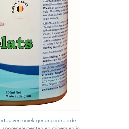
portduiven uniek geconcentreerde
s, sporenelementen en mineralen in