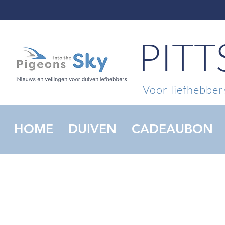
PIT
Voor liefhebbers
HOME
DUIVEN
CADEAUBON