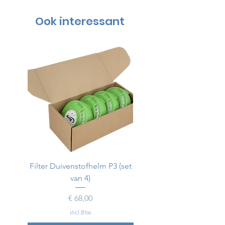
Ook interessant
Filter Duivenstofhelm P3 (set
Duivenstofhelm
van 4)
Prijs
€ 68,00
incl.Btw