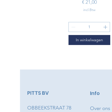
Prijs
€ 21,00
incl.Btw
In winkelwagen
PITTS BV
Info
OBBEEKSTRAAT 78
Over ons