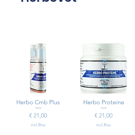
Herbo Cmb Plus
Snel overzicht
Herbo Proteine
Snel overzicht
Prijs
Prijs
€ 21,00
€ 21,00
incl.Btw
incl.Btw