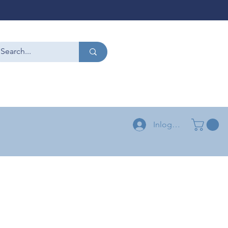
CONTACT
+32 479 54 96 58
+32 496 04 73 03
Inloggen