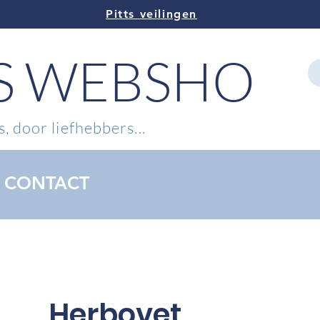
Pitts veilingen
TS WEBSHOP
, door liefhebbers...
CONTACT
Herbovet