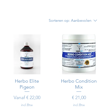
Sorteren op:
Aanbevolen
Herbo Elite
Snel overzicht
Herbo Condition
Snel overzicht
Pigeon
Mix
Verkoopprijs
Prijs
Vanaf
€ 22,00
€ 21,00
incl.Btw
incl.Btw