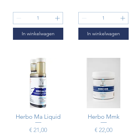
In winkelwagen
In winkelwagen
Herbo Ma Liquid
Snel overzicht
Herbo Mmk
Snel overzicht
Prijs
Prijs
€ 21,00
€ 22,00