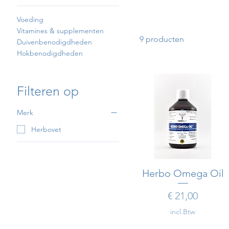
Voeding
Vitamines & supplementen
9 producten
Duivenbenodigdheden
Hokbenodigdheden
Filteren op
Merk
Herbovet
Herbo Omega Oil
Snel overzicht
Prijs
€ 21,00
incl.Btw