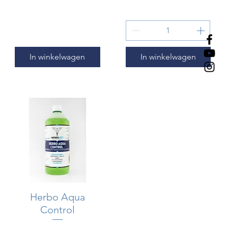
In winkelwagen
In winkelwagen
Herbo Aqua
Snel overzicht
Control