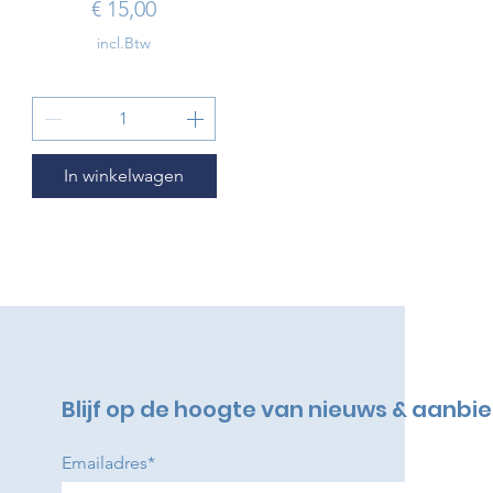
Prijs
€ 15,00
incl.Btw
In winkelwagen
Blijf op de hoogte van nieuws & aanbi
Emailadres*