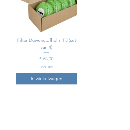
Filter Duivenstofhelm P3 (set
Duivenstofhelm
van 4)
Prijs
€ 68,00
incl.Btw
In winkelwagen
In winkelwagen