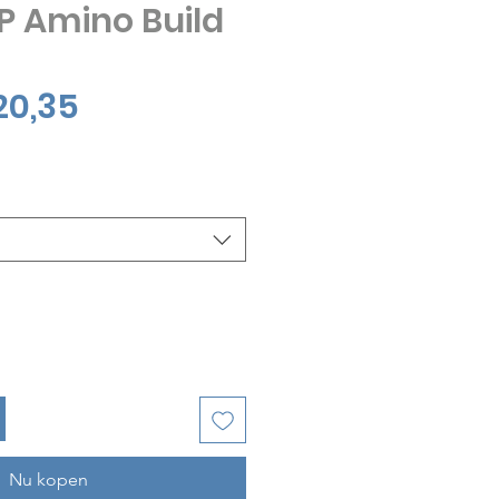
P Amino Build
Verkoopprijs
20,35
Nu kopen