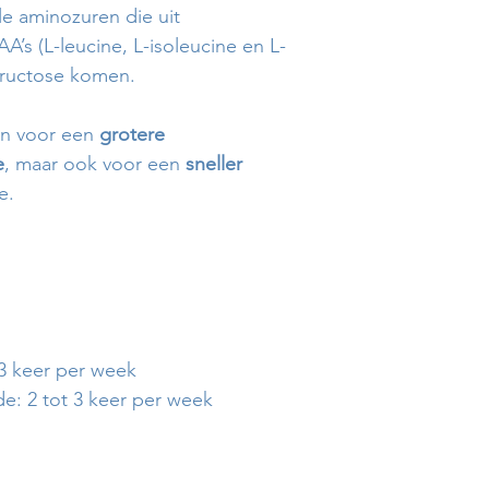
le aminozuren die uit
’s (L-leucine, L-isoleucine en L-
 fructose komen.
een voor een
grotere
e
, maar ook voor een
sneller
e.
 3 keer per week
de: 2 tot 3 keer per week