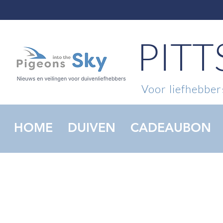
PIT
Voor liefhebbers
HOME
DUIVEN
CADEAUBON