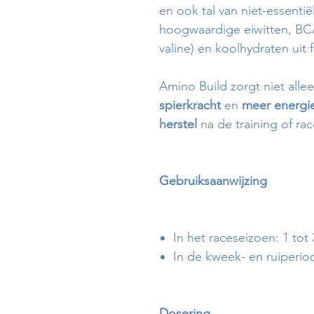
en ook tal van niet-essentië
hoogwaardige eiwitten, BCAA
valine) en koolhydraten uit
Amino Build zorgt niet all
spierkracht
en
meer energi
herstel
na de training of rac
Gebruiksaanwijzing
In het raceseizoen: 1 tot
In de kweek- en ruiperio
Dosering