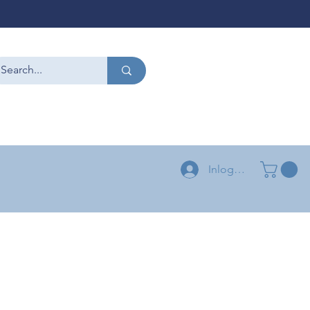
CONTACT
+32 479 54 96 58
+32 496 04 73 03
Inloggen