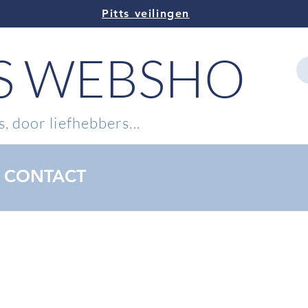
Pitts veilingen
TS WEBSHOP
, door liefhebbers...
CONTACT