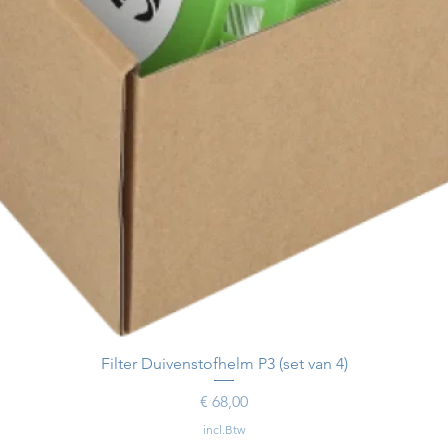
Filter Duivenstofhelm P3 (set van 4)
Prijs
€ 68,00
incl.Btw