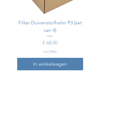
Filter Duivenstofhelm P3 (set
Duivenstofhelm
van 4)
Prijs
€ 68,00
incl.Btw
In winkelwagen
In winkelwagen