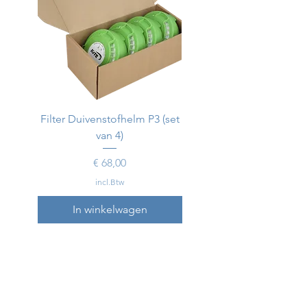
Filter Duivenstofhelm P3 (set
Duivenstofhelm
van 4)
Prijs
€ 68,00
incl.Btw
In winkelwagen
In winkelwagen