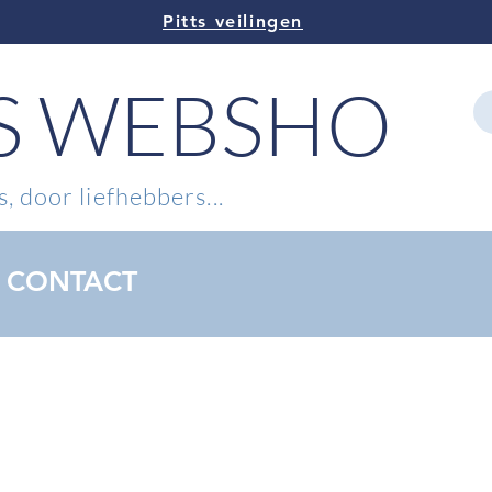
Pitts veilingen
TS WEBSHOP
, door liefhebbers...
CONTACT