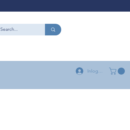
CONTACT
+32 479 54 96 58
+32 496 04 73 03
Inloggen