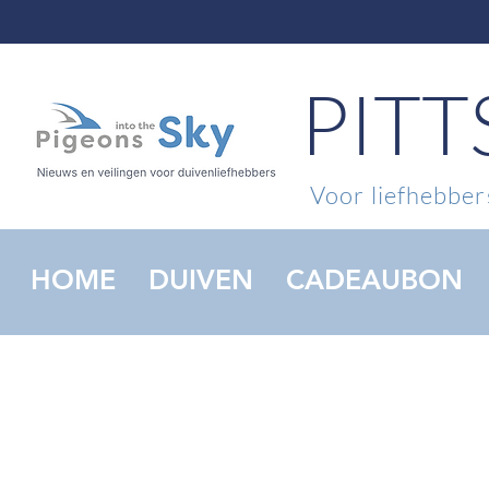
PIT
Voor liefhebbers
HOME
DUIVEN
CADEAUBON