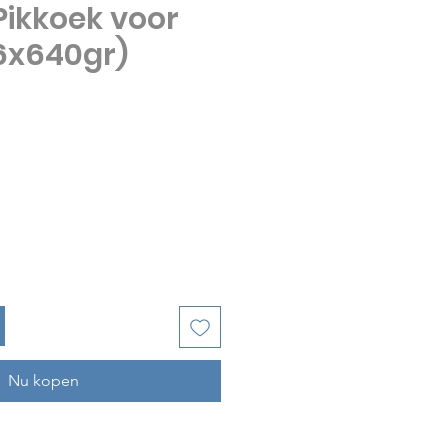
ikkoek voor
6x640gr)
js
Nu kopen