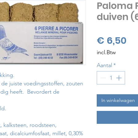
Paloma P
duiven (
Pri
€ 6,50
incl.Btw
Aantal
*
kking.
de juiste voedingsstoffen, zouten
odig heeft. Bevordert de
In winkelwagen
ld.
t, kalksteen, roodsteen,
t, dicalciumfosfaat, millet, 0,30%