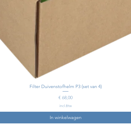
Filter Duivenstofhelm P3 (set van 4)
Prijs
€ 68,00
incl.Btw
In winkelwagen