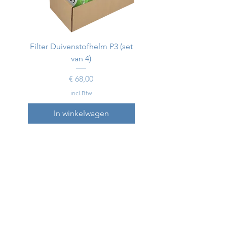
Filter Duivenstofhelm P3 (set
Duivenstofhelm
van 4)
Prijs
€ 68,00
incl.Btw
In winkelwagen
In winkelwagen