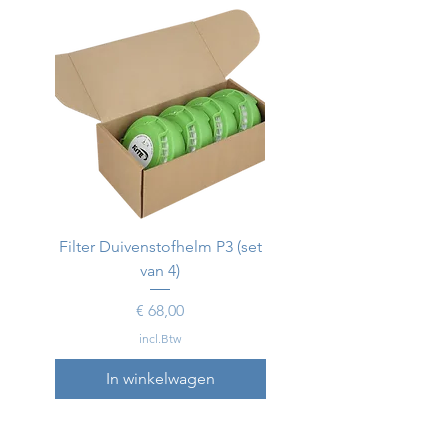
Filter Duivenstofhelm P3 (set
Duivenstofhelm
van 4)
Prijs
€ 68,00
incl.Btw
In winkelwagen
In winkelwagen