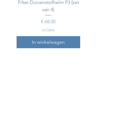
Filter Duivenstofhelm P3 (set
Duivenstofhelm
van 4)
Prijs
€ 68,00
incl.Btw
In winkelwagen
In winkelwagen