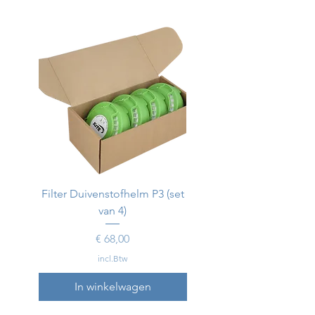
Filter Duivenstofhelm P3 (set
Duivenstofhelm
van 4)
Prijs
€ 68,00
incl.Btw
In winkelwagen
In winkelwagen