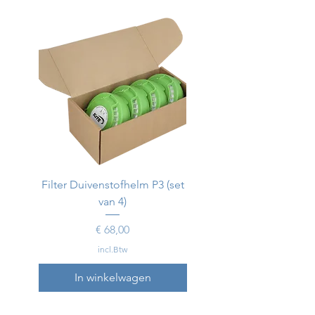
Filter Duivenstofhelm P3 (set
Duivenstofhelm
van 4)
Prijs
€ 68,00
incl.Btw
In winkelwagen
In winkelwagen