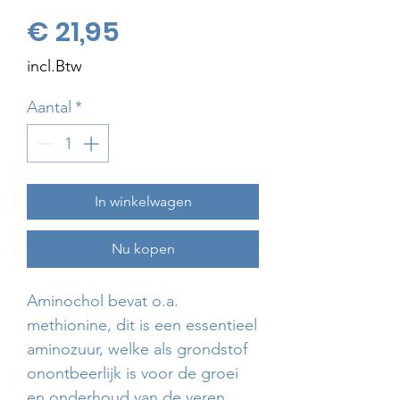
Prijs
€ 21,95
incl.Btw
Aantal
*
In winkelwagen
Nu kopen
Aminochol bevat o.a.
methionine, dit is een essentieel
aminozuur, welke als grondstof
onontbeerlijk is voor de groei
en onderhoud van de veren,