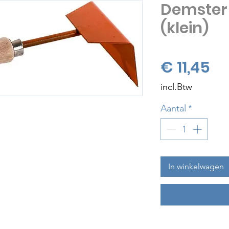
Demster
(klein)
Pri
€ 11,45
incl.Btw
Aantal
*
In winkelwagen