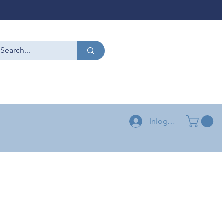
CONTACT
+32 479 54 96 58
+32 496 04 73 03
Inloggen