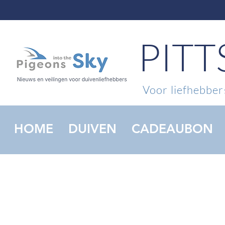
PIT
Voor liefhebbers
HOME
DUIVEN
CADEAUBON