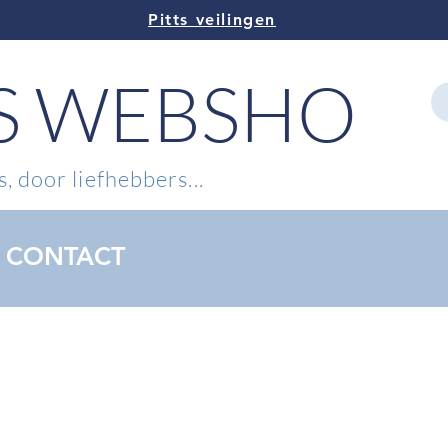
Pitts veilingen
TS WEBSHOP
, door liefhebbers...
CONTACT