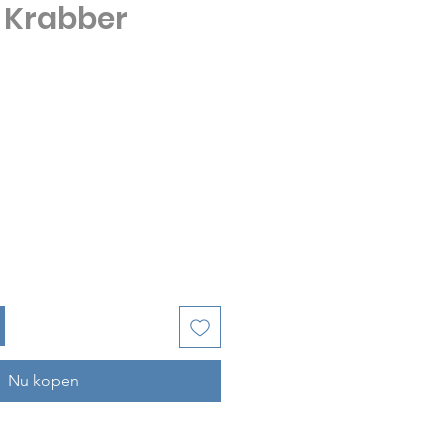
 Krabber
js
Nu kopen