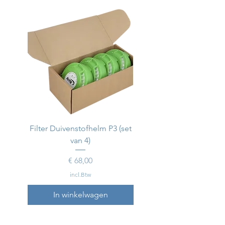
Filter Duivenstofhelm P3 (set
Duivenstofhelm
van 4)
Prijs
€ 68,00
incl.Btw
In winkelwagen
In winkelwagen