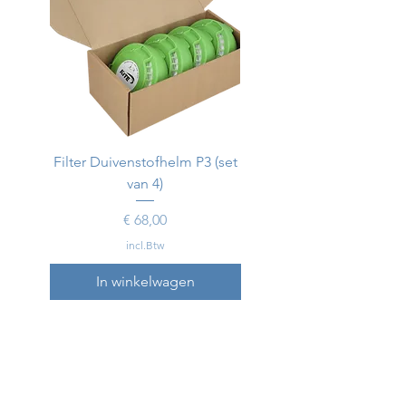
Filter Duivenstofhelm P3 (set
Duivenstofhelm
van 4)
Prijs
€ 68,00
incl.Btw
In winkelwagen
In winkelwagen