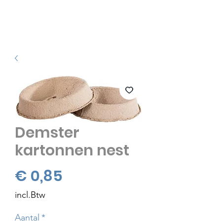
Demster
kartonnen nest
Prijs
€ 0,85
incl.Btw
Aantal
*