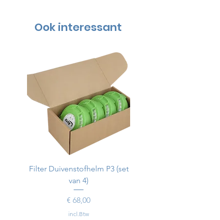
Ook interessant
Filter Duivenstofhelm P3 (set
Duivenstofhelm
van 4)
Prijs
€ 68,00
incl.Btw