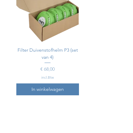
Filter Duivenstofhelm P3 (set
Duivenstofhelm
van 4)
Prijs
€ 68,00
incl.Btw
In winkelwagen
In winkelwagen