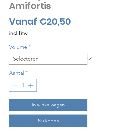
Amifortis
Verkoopprijs
Vanaf
€20,50
incl.Btw
Volume
*
Aantal
*
In winkelwagen
Nu kopen