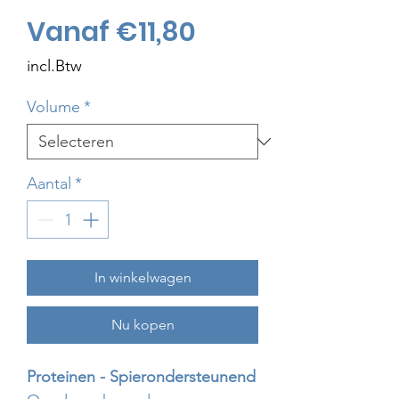
Verkoopprijs
Vanaf
€11,80
incl.Btw
Volume
*
Aantal
*
In winkelwagen
Nu kopen
Proteinen - Spierondersteunend