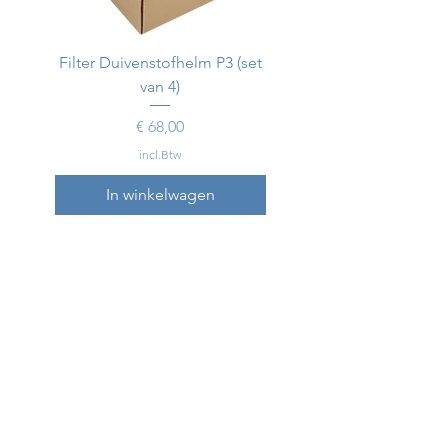
Filter Duivenstofhelm P3 (set
Duivenstofhelm
van 4)
Prijs
€ 68,00
incl.Btw
In winkelwagen
In winkelwagen