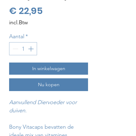
Prijs
€ 22,95
incl.Btw
Aantal
*
In winkelwagen
Nu kopen
Aanvullend Diervoeder voor
duiven.
Bony Vitacaps bevatten de
ideale mix van vitamines,