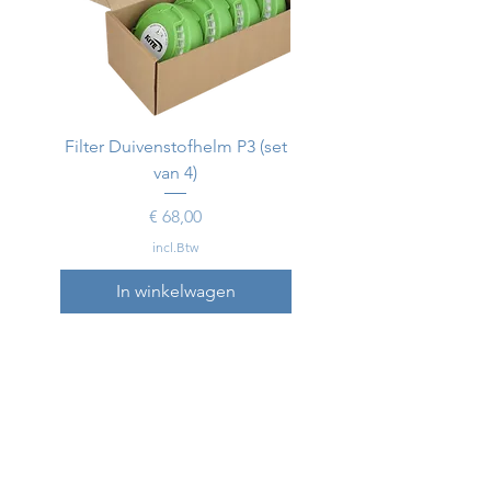
Filter Duivenstofhelm P3 (set
Duivenstofhelm
van 4)
Prijs
€ 68,00
incl.Btw
In winkelwagen
In winkelwagen