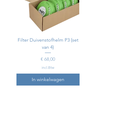
Filter Duivenstofhelm P3 (set
Duivenstofhelm
van 4)
Prijs
€ 68,00
incl.Btw
In winkelwagen
In winkelwagen