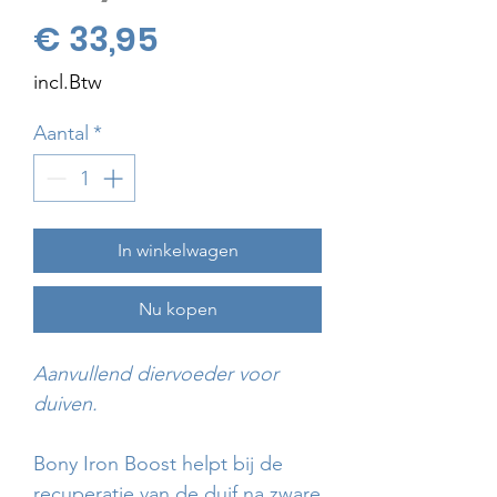
Prijs
€ 33,95
incl.Btw
Aantal
*
In winkelwagen
Nu kopen
Aanvullend diervoeder voor
duiven.
Bony Iron Boost helpt bij de
recuperatie van de duif na zware