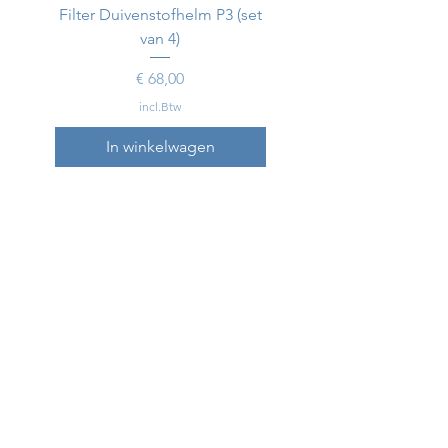
Filter Duivenstofhelm P3 (set
Duivenstofhelm
van 4)
Prijs
€ 68,00
incl.Btw
In winkelwagen
In winkelwagen