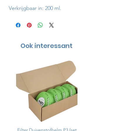
Verkrijgbaar in: 200 ml.
Ook interessant
Filter Duivenstofhelm P3 (set
Duivenstofhelm