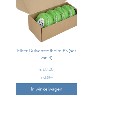
Filter Duivenstofhelm P3 (set
Duivenstofhelm
van 4)
Prijs
€ 68,00
incl.Btw
In winkelwagen
In winkelwagen