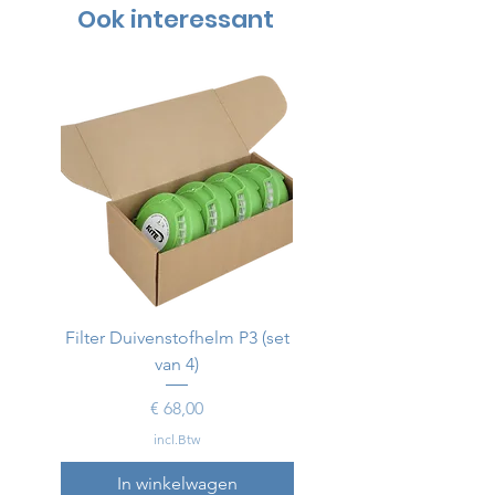
Ook interessant
Filter Duivenstofhelm P3 (set
Duivenstofhelm
van 4)
Prijs
€ 68,00
incl.Btw
In winkelwagen
In winkelwagen