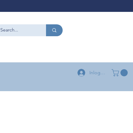
CONTACT
+32 479 54 96 58
+32 496 04 73 03
Inloggen