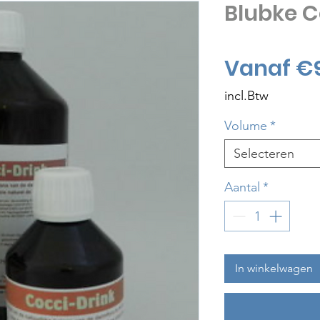
Blubke C
Vanaf
€
incl.Btw
Volume
*
Selecteren
Aantal
*
In winkelwagen