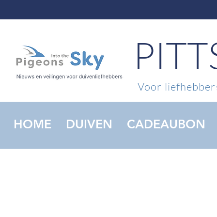
PIT
Voor liefhebbers
HOME
DUIVEN
CADEAUBON