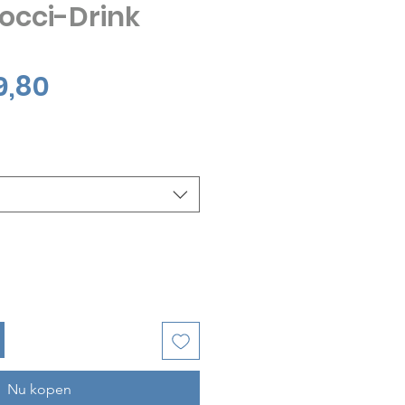
occi-Drink
Verkoopprijs
9,80
Nu kopen