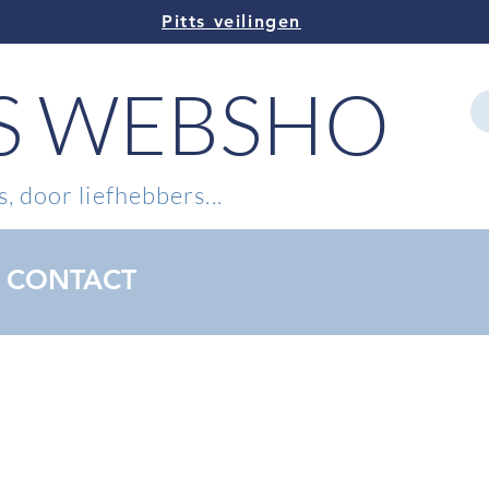
Pitts veilingen
TS WEBSHOP
, door liefhebbers...
CONTACT