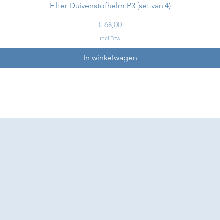
Filter Duivenstofhelm P3 (set van 4)
Prijs
€ 68,00
incl.Btw
In winkelwagen