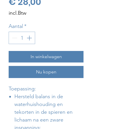
Prijs
€ 28,00
incl.Btw
Aantal
*
In winkelwagen
Nu kopen
Toepassing:
Hersteld balans in de
waterhuishouding en
tekorten in de spieren en
lichaam na een zware
inspanning;