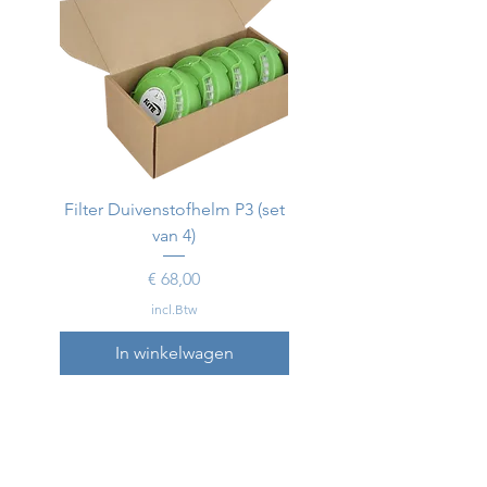
Filter Duivenstofhelm P3 (set
Duivenstofhelm
van 4)
Prijs
€ 68,00
incl.Btw
In winkelwagen
In winkelwagen