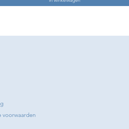
In winkelwagen
ng
 voorwaarden