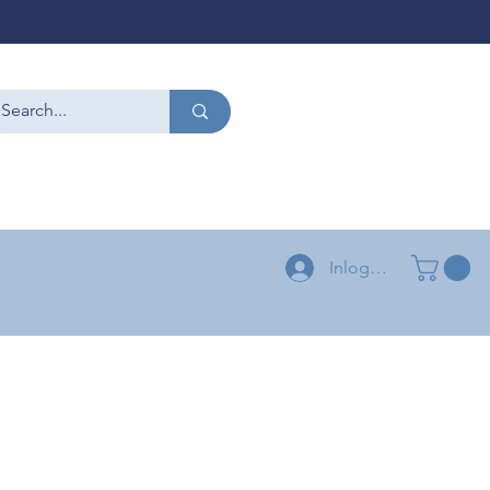
CONTACT
+32 479 54 96 58
+32 496 04 73 03
Inloggen