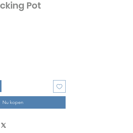
icking Pot
js
Nu kopen