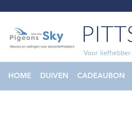
PIT
Voor liefhebbers
HOME
DUIVEN
CADEAUBON