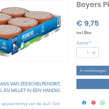
Beyers P
Pri
€ 9,75
incl.Btw
Aantal
*
In winkelwagen
SIS VAN ZEESCHELPENGRIT,
 EN MILLET IN EEN HANDIG
 spijsvertering van de duif. Grit