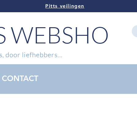
Pitts veilingen
TS WEBSHOP
, door liefhebbers...
CONTACT