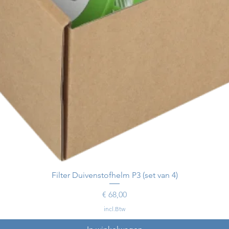
Filter Duivenstofhelm P3 (set van 4)
Prijs
€ 68,00
incl.Btw