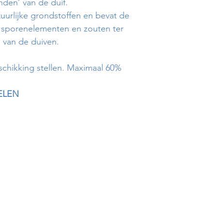
nden’ van de duif.
atuurlijke grondstoffen en bevat de
, sporenelementen en zouten ter
 van de duiven.
eschikking stellen. Maximaal 60%
ELEN