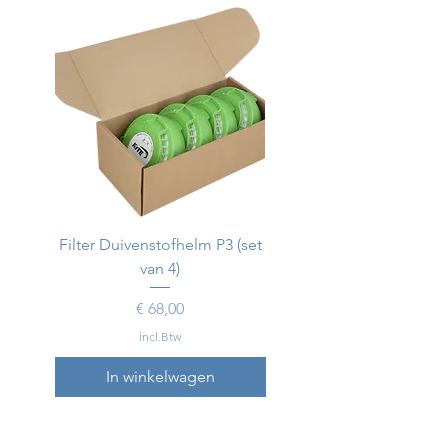
Filter Duivenstofhelm P3 (set
Duivenstofhelm
van 4)
Prijs
€ 68,00
incl.Btw
In winkelwagen
In winkelwagen