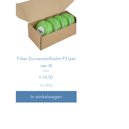
Filter Duivenstofhelm P3 (set
Duivenstofhelm
van 4)
Prijs
€ 68,00
incl.Btw
In winkelwagen
In winkelwagen