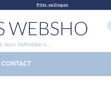
Pitts veilingen
TS WEBSHOP
, door liefhebbers...
CONTACT