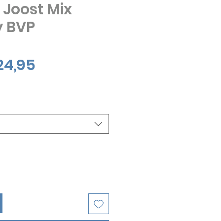
 Joost Mix
y BVP
Verkoopprijs
24,95