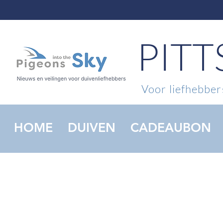
PIT
Voor liefhebbers
HOME
DUIVEN
CADEAUBON