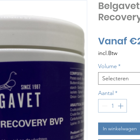
Belgavet
Recover
Vanaf
€
incl.Btw
Volume
*
Selecteren
Aantal
*
In winkelwagen