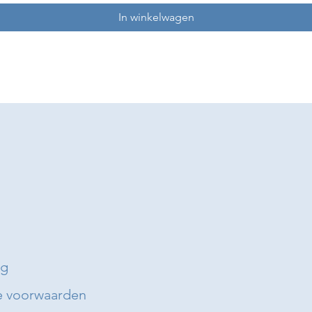
In winkelwagen
ng
 voorwaarden