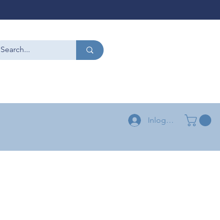
CONTACT
+32 479 54 96 58
+32 496 04 73 03
Inloggen