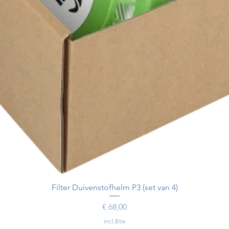
Filter Duivenstofhelm P3 (set van 4)
Prijs
€ 68,00
incl.Btw