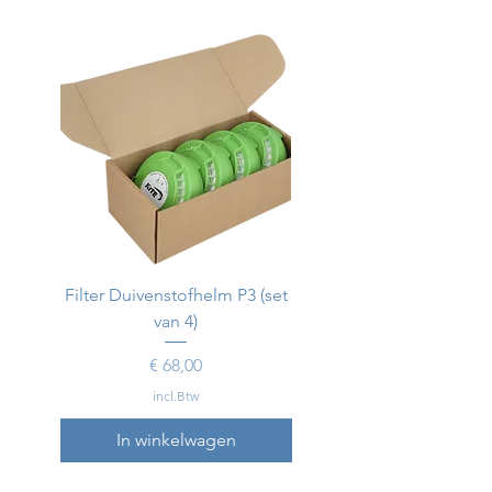
Filter Duivenstofhelm P3 (set
Duivenstofhelm
van 4)
Prijs
€ 68,00
incl.Btw
In winkelwagen
In winkelwagen