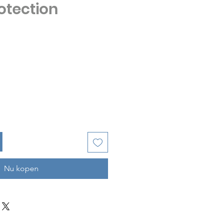
otection
ijs
Nu kopen