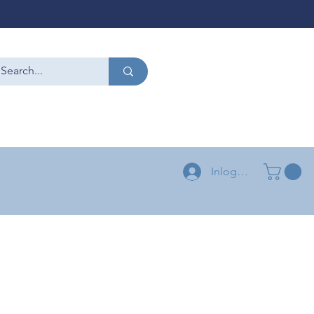
CONTACT
+32 479 54 96 58
+32 496 04 73 03
Inloggen