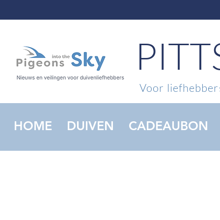
PIT
Voor liefhebbers
HOME
DUIVEN
CADEAUBON