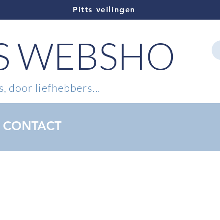
Pitts veilingen
TS WEBSHOP
, door liefhebbers...
CONTACT