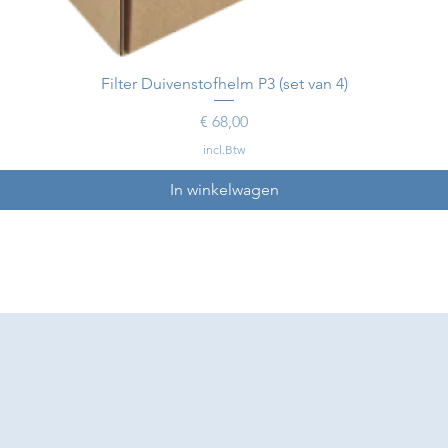
Filter Duivenstofhelm P3 (set van 4)
Prijs
€ 68,00
incl.Btw
In winkelwagen